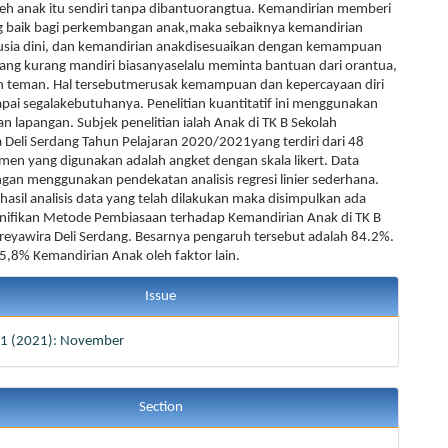
leh anak itu sendiri tanpa dibantuorangtua. Kemandirian memberi
 baik bagi perkembangan anak,maka sebaiknya kemandirian
k usia dini, dan kemandirian anakdisesuaikan dengan kemampuan
ang kurang mandiri biasanyaselalu meminta bantuan dari orantua,
 teman. Hal tersebutmerusak kemampuan dan kepercayaan diri
ai segalakebutuhanya. Penelitian kuantitatif ini menggunakan
ian lapangan. Subjek penelitian ialah Anak di TK B Sekolah
 Deli Serdang Tahun Pelajaran 2020/2021yang terdiri dari 48
umen yang digunakan adalah angket dengan skala likert. Data
engan menggunakan pendekatan analisis regresi linier sederhana.
hasil analisis data yang telah dilakukan maka disimpulkan ada
nifikan Metode Pembiasaan terhadap Kemandirian Anak di TK B
reyawira Deli Serdang. Besarnya pengaruh tersebut adalah 84.2%.
,8% Kemandirian Anak oleh faktor lain.
Issue
. 1 (2021): November
Section