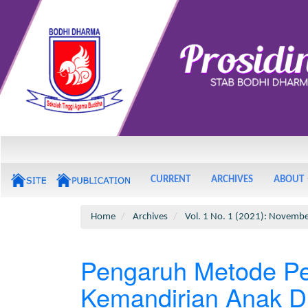
Main
Navigation
Main
CURRENT
ARCHIVES
ABOUT
Content
Sidebar
Home
Archives
Vol. 1 No. 1 (2021): Novemb
Pengaruh Metode P
Kemandirian Anak D