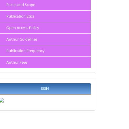
Focus and Scope
Publication Etics
Open Access Policy
Author Guidelines
Publication Frequency
Author Fees
issn
ISSN