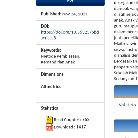
PDF
dikerjakan o
dampak yang
Published:
Nov 24, 2021
dilatih seja
anak. Anak y
guru maupun
DOI:
dalam mencap
https://doi.org/10.56325/pbd
jenis penelit
.v1i1.38
Maitreyawira
siswa. Instr
Keywords:
dianalisis d
Metode Pembiasaan,
Berdasarkan 
Kemandirian Anak
pengaruh sig
Sekolah Mait
Dimensions
Sedangkan 15
Article
Altmetrics
Details
Vol. 1 No
Statistics
Read Counter :
752
Download :
1417