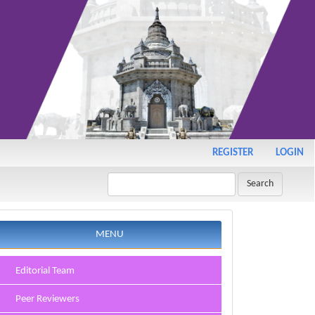
REGISTER
LOGIN
Search
menu
MENU
Editorial Team
Peer Reviewers