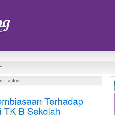
er
Articles
embiasaan Terhadap
i TK B Sekolah