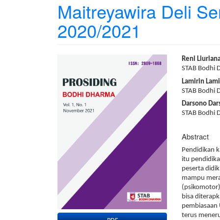
Maitreyawira Deli S
2020/2021
Article
Main
Reni Liurian
Sidebar
Article
STAB Bodhi
Content
Lamirin Lami
STAB Bodhi
Darsono Dar
STAB Bodhi
Abstract
Pendidikan k
itu pendidik
peserta didi
mampu merasa
(psikomotor)
bisa diterap
pembiasaan U
terus meneru